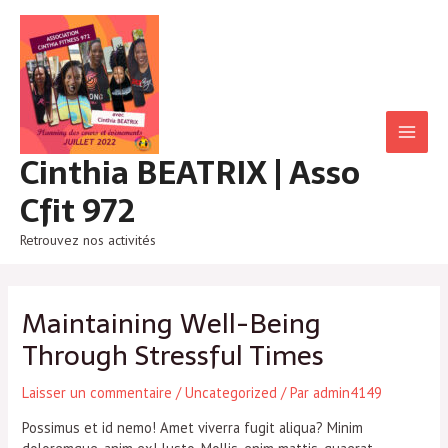
Aller
au
contenu
Main
Cinthia BEATRIX | Asso
Men
Cfit 972
Retrouvez nos activités
Maintaining Well-Being
Through Stressful Times
Laisser un commentaire
/
Uncategorized
/ Par
admin4149
Possimus et id nemo! Amet viverra fugit aliqua? Minim